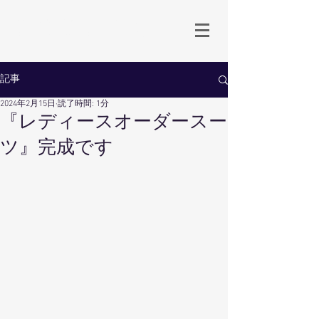
生地卸直売 岡山のオーダースーツ専門店
Babbino.Dowa
by 同和商事
記事
2024年2月15日
読了時間: 1分
『レディースオーダースー
ツ』完成です