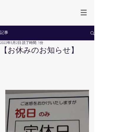
生地卸直売 岡山のオーダースーツ専門店
Babbino.Dowa
by 同和商事
記事
2022年5月2日
読了時間: 1分
【お休みのお知らせ】