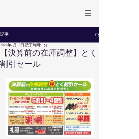
生地卸直売 岡山のオーダースーツ専門店
Babbino.Dowa
by 同和商事
記事
2021年6月19日
読了時間: 1分
【決算前の在庫調整】とく
割引セール