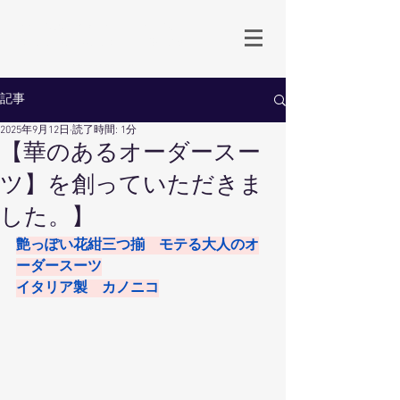
生地卸直売 岡山のオーダースーツ専門店
Babbino.Dowa
by 同和商事
記事
2025年9月12日
読了時間: 1分
【華のあるオーダースー
ツ】を創っていただきま
した。】
艶っぽい花紺三つ揃　モテる大人のオ
ーダースーツ
イタリア製　カノニコ