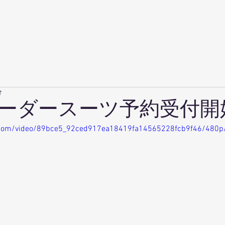
ーム
スタイル例
ご注文の流れ
当店について
スーツの話
分
ーダースーツ予約受付開
ic.com/video/89bce5_92ced917ea18419fa14565228fcb9f46/480p