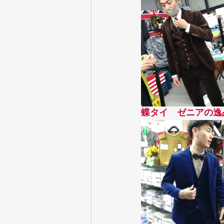
蝶タイ　ゼニアの逸