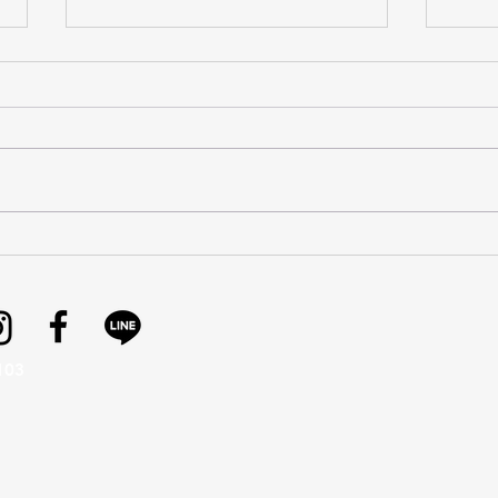
【ちょっと気になる６ッ釦W
【W
上下】を創っていただきまし
ス】
た。
た。
03