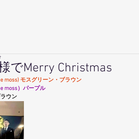
ーム
スタイル例
ご注文の流れ
当店について
スーツの話
分
Merry Christmas
ne moss) モスグリーン・ブラウン
ne moss）パープル
クブラウン