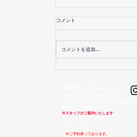
コメント
コメントを追加…
【襟付きベスト組み合わせ三
つ揃】
Babbino dowa
​​運営会社：同和商事株式会社
〒700-0977 岡山市北区問屋町25-1
※駐車場は店舗裏に有ります​
※スタッフが
ご案内いたします
※定休日 水曜日
※ご予約承っております。