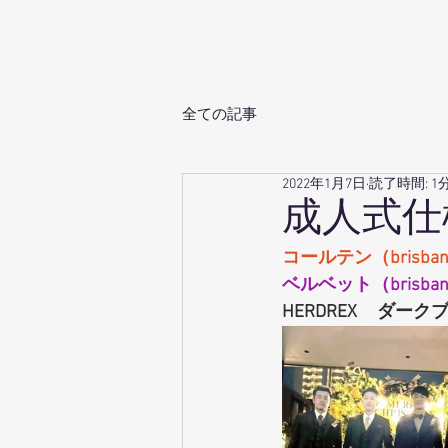
生地卸直売 岡山のオーダースーツ専門店
ホ
Babbino.Dowa
by 同和商事
全ての記事
2022年1月7日
読了時間: 1
成人式仕様で
コールテン（brisba
ベルベット（brisba
HERDREX     ダー