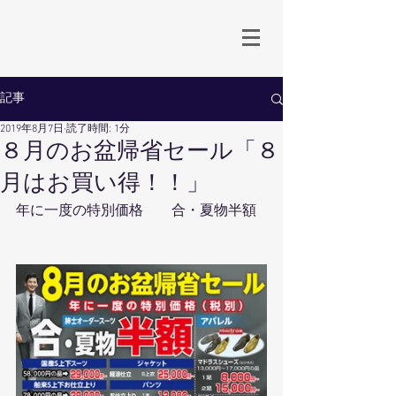
生地卸直売 岡山のオーダースーツ専門店
Babbino.Dowa
by 同和商事
記事
2019年8月7日
読了時間: 1分
８月のお盆帰省セール「８
月はお買い得！！」
年に一度の特別価格　　合・夏物半額