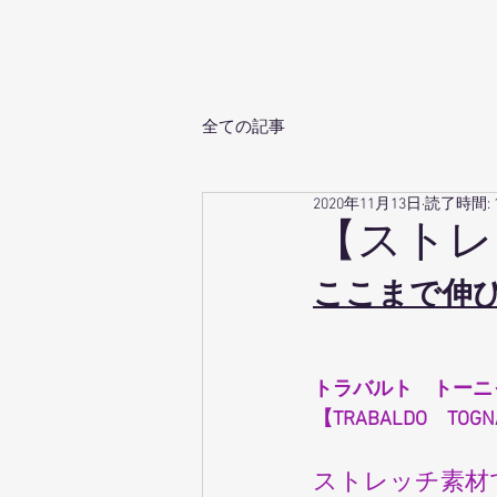
生地卸直売 岡山のオーダースーツ専門店
ホ
Babbino.Dowa
by 同和商事
全ての記事
2020年11月13日
読了時間: 
【ストレ
ここまで伸び
トラバルト　トーニ
【TRABALDO　TOGN
ストレッチ素材