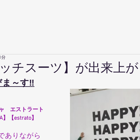
ーム
スタイル例
ご注文の流れ
当店について
スーツの話
1分
ッチスーツ】が出来上が
ま～す‼
ャ　エストラート
A】【estrato】
でありながら